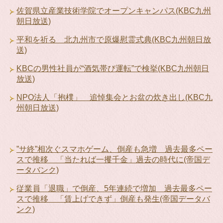
佐賀県立産業技術学院でオープンキャンパス(KBC九州
朝日放送)
平和を祈る 北九州市で原爆慰霊式典(KBC九州朝日放
送)
KBCの男性社員が“酒気帯び運転”で検挙(KBC九州朝日
放送)
NPO法人「抱樸」 追悼集会とお盆の炊き出し(KBC九
州朝日放送)
”サ終”相次ぐスマホゲーム、倒産も急増 過去最多ペー
スで推移 「当たれば一攫千金」過去の時代に(帝国デ
ータバンク)
従業員「退職」で倒産、5年連続で増加 過去最多ペー
スで推移 「賃上げできず」倒産も発生(帝国データバ
ンク)