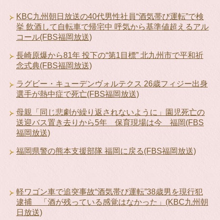
KBC九州朝日放送の40代男性社員“酒気帯び運転”で検
挙 飲酒して自転車で帰宅中 呼気から基準値超えるアル
コール(FBS福岡放送)
長崎原爆から81年 投下の“第1目標” 北九州市で平和祈
念式典(FBS福岡放送)
ラグビー・キューデンヴォルテクス 26歳フィジー出身
選手が熱中症で死亡(FBS福岡放送)
母親「同じ悲劇が繰り返されないように」園児死亡の
送迎バス置き去りから5年 保育現場は今 福岡(FBS
福岡放送)
福岡県警の熊本支援部隊 福岡に戻る(FBS福岡放送)
軽ワゴン車で追突事故“酒気帯び運転”38歳男を現行犯
逮捕 「酒が残っている感覚はなかった」(KBC九州朝
日放送)