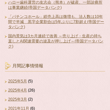
ハロー歯科運営の友志会（熊本）が破産、一部診療所
は事業継続(帝国データバンク)
「パチンコホール」総売上高は微増も、法人数は10年
間で半減 黒字企業割合は5年ぶりに7割超え(帝国デー
タバンク)
国内景気は3カ月連続で改善 ～売り上げ・生産の持ち
直しとAI関連需要の波及が押し上げ～(帝国データバン
ク)
月間記事情情報
2025年5月
(5)
2025年4月
(26)
2025年3月
(2)
2021年11月
(6)