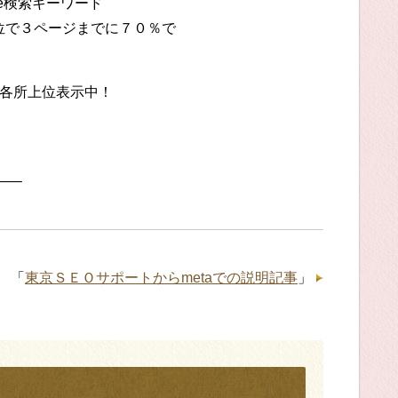
le検索キーワード
位で３ページまでに７０％で
は各所上位表示中！
—–
「
東京ＳＥＯサポートからmetaでの説明記事
」