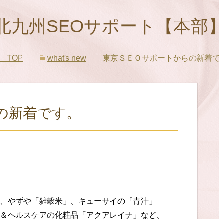
北九州SEOサポート【本部
】
TOP
what's new
東京ＳＥＯサポートからの新着
の新着です。
、やずや「雑穀米」、キューサイの「青汁」
＆ヘルスケアの化粧品「アクアレイナ」など、